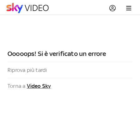
Ooooops! Si è verificato un errore
Riprova più tardi
Torna a
Video Sky