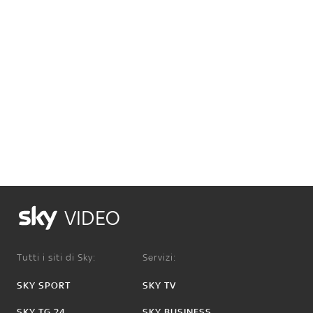
VIDEO
Tutti i siti di Sky:
Servizi:
SKY SPORT
SKY TV
SKY TG 24
SKY BUSINESS