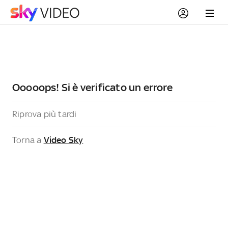
Ooooops! Si è verificato un errore
Riprova più tardi
Torna a
Video Sky