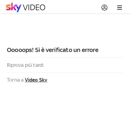
Ooooops! Si è verificato un errore
Riprova più tardi
Torna a
Video Sky