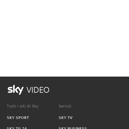
VIDEO
Tutti i siti di Sky:
Servizi:
SKY SPORT
SKY TV
SKY TG 24
SKY BUSINESS