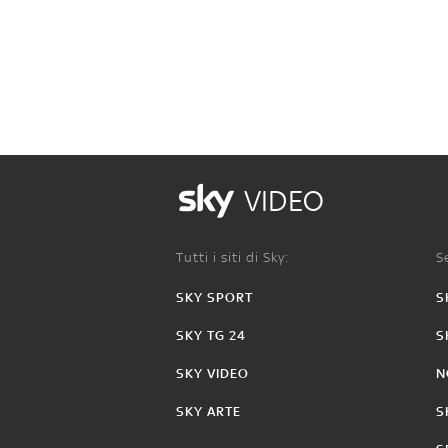
VIDEO
Tutti i siti di Sky:
Se
SKY SPORT
S
SKY TG 24
S
SKY VIDEO
N
SKY ARTE
S