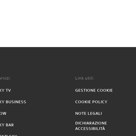
rvizi:
Link utili:
KY TV
GESTIONE COOKIE
KY BUSINESS
COOKIE POLICY
OW
NOTE LEGALI
DICHIARAZIONE
KY BAR
ACCESSIBILITÀ