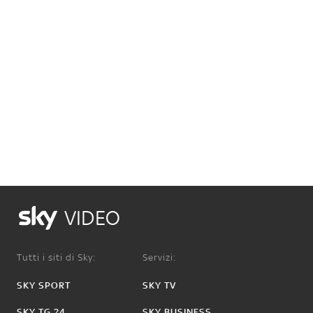
VIDEO
Tutti i siti di Sky:
Servizi:
SKY SPORT
SKY TV
SKY TG 24
SKY BUSINESS