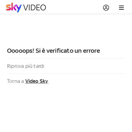
Ooooops! Si è verificato un errore
Riprova più tardi
Torna a
Video Sky