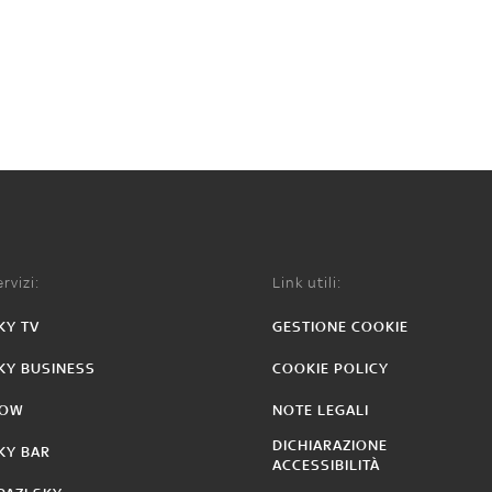
rvizi:
Link utili:
KY TV
GESTIONE COOKIE
KY BUSINESS
COOKIE POLICY
OW
NOTE LEGALI
DICHIARAZIONE
KY BAR
ACCESSIBILITÀ