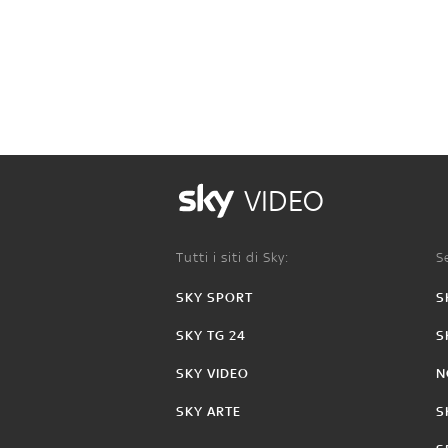
VIDEO
Tutti i siti di Sky:
Se
SKY SPORT
S
SKY TG 24
S
SKY VIDEO
N
SKY ARTE
S