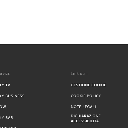
rvizi:
Link utili:
KY TV
GESTIONE COOKIE
KY BUSINESS
COOKIE POLICY
OW
NOTE LEGALI
DICHIARAZIONE
KY BAR
ACCESSIBILITÀ