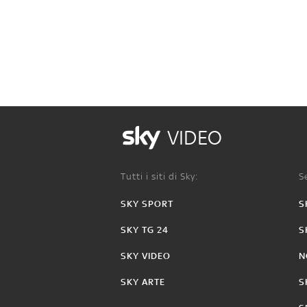
VIDEO
Tutti i siti di Sky:
Se
SKY SPORT
S
SKY TG 24
S
SKY VIDEO
N
SKY ARTE
S