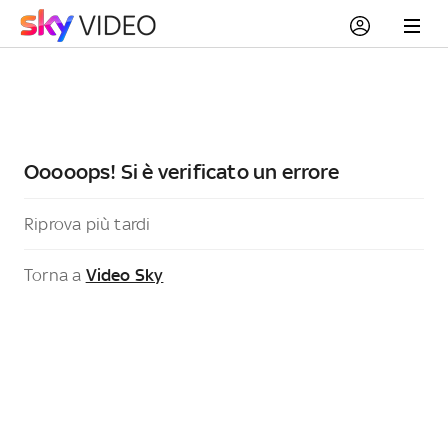
Ooooops! Si è verificato un errore
Riprova più tardi
Torna a
Video Sky