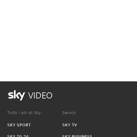
VIDEO
Tutti i siti di Sky:
Servizi:
SKY SPORT
SKY TV
SKY TG 24
SKY BUSINESS