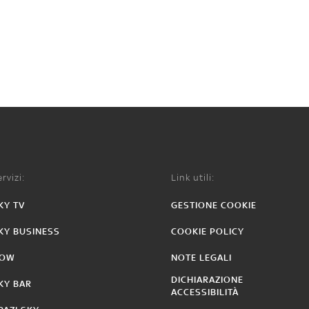
rvizi:
Link utili:
KY TV
GESTIONE COOKIE
KY BUSINESS
COOKIE POLICY
OW
NOTE LEGALI
DICHIARAZIONE
KY BAR
ACCESSIBILITÀ