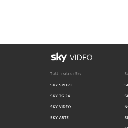
VIDEO
Tutti i siti di Sky:
Se
SKY SPORT
S
SKY TG 24
S
SKY VIDEO
N
SKY ARTE
S