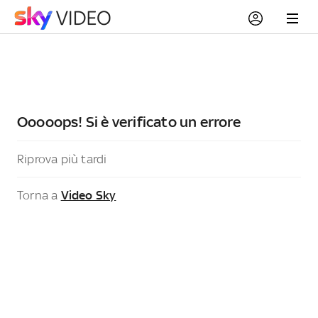
Ooooops! Si è verificato un errore
Riprova più tardi
Torna a
Video Sky