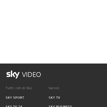
VIDEO
Tutti i siti di Sky:
Servizi:
SKY SPORT
SKY TV
SKY TG 24
SKY BUSINESS