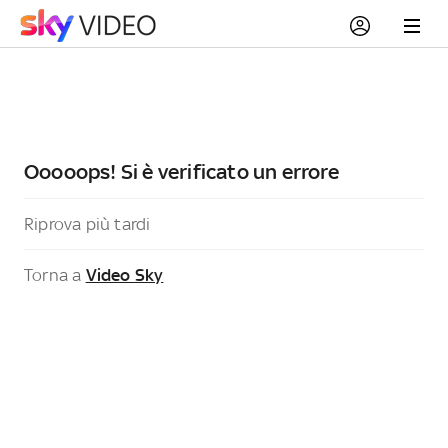
Ooooops! Si è verificato un errore
Riprova più tardi
Torna a
Video Sky