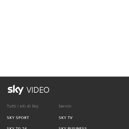
VIDEO
Tutti i siti di Sky:
Servizi:
SKY SPORT
SKY TV
SKY TG 24
SKY BUSINESS