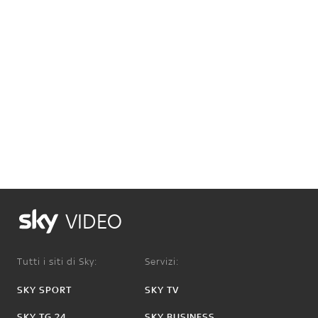
VIDEO
Tutti i siti di Sky:
Servizi:
SKY SPORT
SKY TV
SKY TG 24
SKY BUSINESS