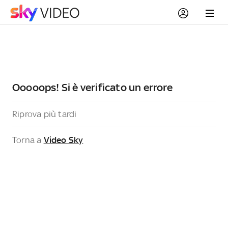
Ooooops! Si è verificato un errore
Riprova più tardi
Torna a
Video Sky