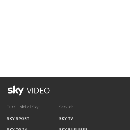
VIDEO
Tutti i siti di Sky:
Servizi:
SKY SPORT
SKY TV
SKY TG 24
SKY BUSINESS