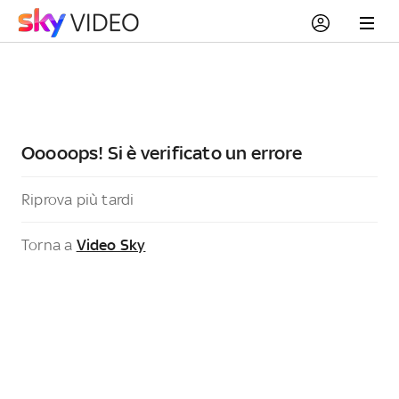
Ooooops! Si è verificato un errore
Riprova più tardi
Torna a
Video Sky