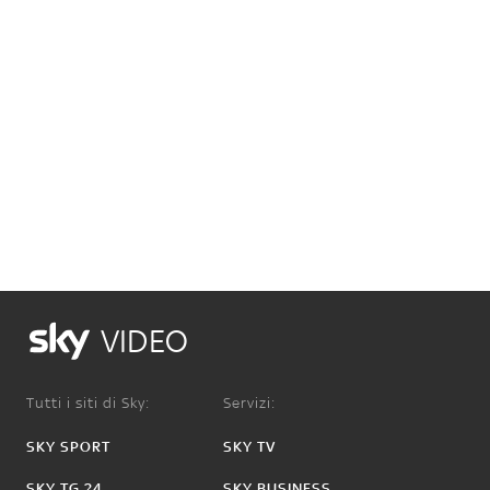
VIDEO
Tutti i siti di Sky:
Servizi:
SKY SPORT
SKY TV
SKY TG 24
SKY BUSINESS