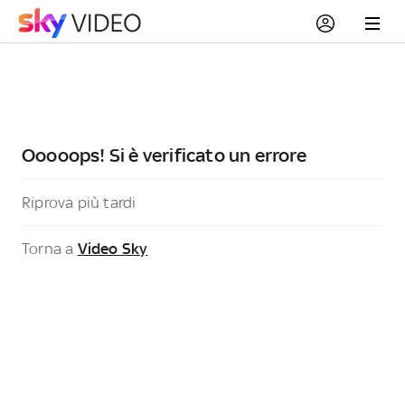
Ooooops! Si è verificato un errore
Riprova più tardi
Torna a
Video Sky