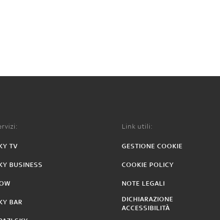
rvizi:
Link utili:
KY TV
GESTIONE COOKIE
KY BUSINESS
COOKIE POLICY
OW
NOTE LEGALI
DICHIARAZIONE
KY BAR
ACCESSIBILITÀ