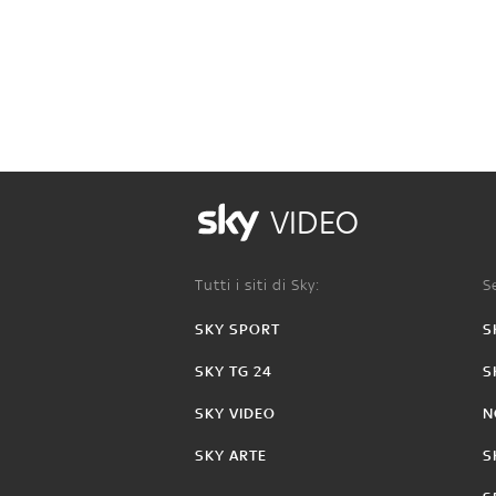
VIDEO
Tutti i siti di Sky:
Se
SKY SPORT
S
SKY TG 24
S
SKY VIDEO
N
SKY ARTE
S