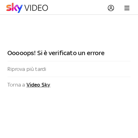
Ooooops! Si è verificato un errore
Riprova più tardi
Torna a
Video Sky