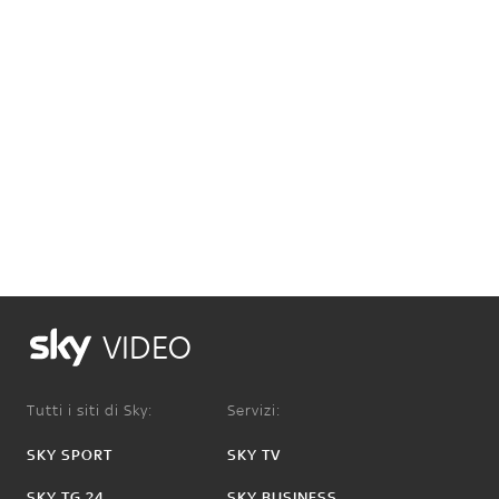
VIDEO
Tutti i siti di Sky:
Servizi:
SKY SPORT
SKY TV
SKY TG 24
SKY BUSINESS