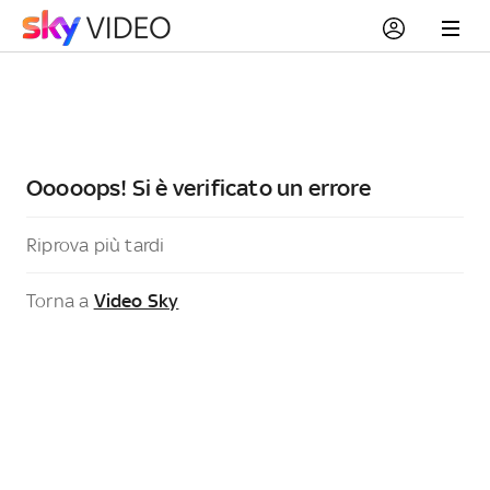
Ooooops! Si è verificato un errore
Riprova più tardi
Torna a
Video Sky