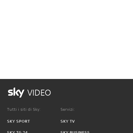
VIDEO
Tutti i siti di Sky:
Servizi:
SKY SPORT
SKY TV
SKY TG 24
SKY BUSINESS