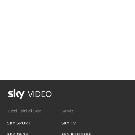
VIDEO
Tutti i siti di Sky:
Servizi:
SKY SPORT
SKY TV
SKY TG 24
SKY BUSINESS