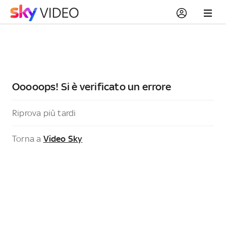
Ooooops! Si è verificato un errore
Riprova più tardi
Torna a
Video Sky