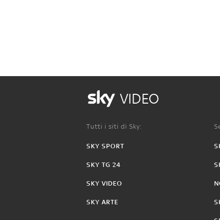
VIDEO
Tutti i siti di Sky:
Se
SKY SPORT
S
SKY TG 24
S
SKY VIDEO
N
SKY ARTE
S