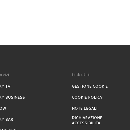
rvizi:
Link utili:
KY TV
GESTIONE COOKIE
KY BUSINESS
COOKIE POLICY
OW
NOTE LEGALI
DICHIARAZIONE
KY BAR
ACCESSIBILITÀ