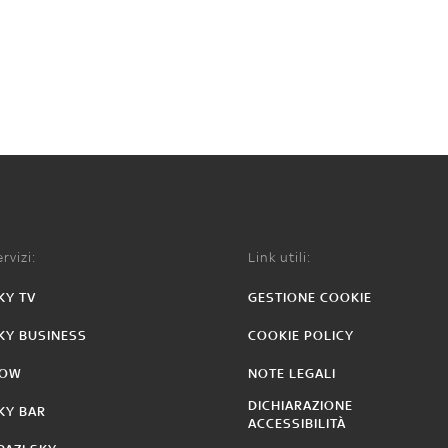
rvizi:
Link utili:
KY TV
GESTIONE COOKIE
KY BUSINESS
COOKIE POLICY
OW
NOTE LEGALI
DICHIARAZIONE
KY BAR
ACCESSIBILITÀ