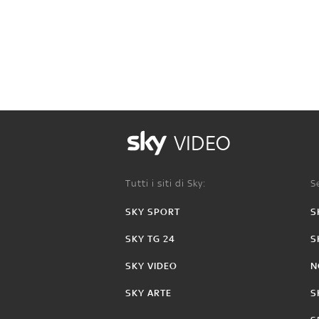
VIDEO
Tutti i siti di Sky:
Se
SKY SPORT
S
SKY TG 24
S
SKY VIDEO
N
SKY ARTE
S