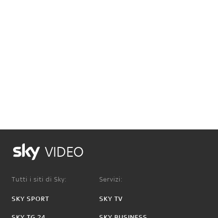
VIDEO
Tutti i siti di Sky:
Servizi:
SKY SPORT
SKY TV
SKY TG 24
SKY BUSINESS