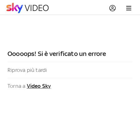
Ooooops! Si è verificato un errore
Riprova più tardi
Torna a
Video Sky