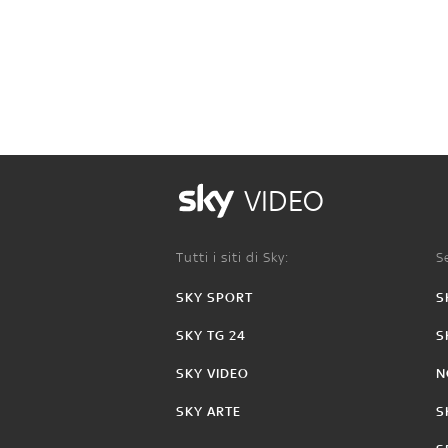
VIDEO
Tutti i siti di Sky:
Se
SKY SPORT
S
SKY TG 24
S
SKY VIDEO
N
SKY ARTE
S