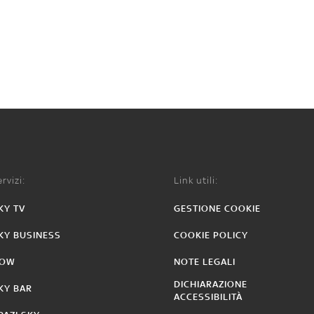
rvizi:
Link utili:
KY TV
GESTIONE COOKIE
KY BUSINESS
COOKIE POLICY
OW
NOTE LEGALI
DICHIARAZIONE
KY BAR
ACCESSIBILITÀ