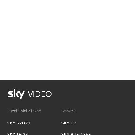
VIDEO
Tutti i siti di Sky:
Servizi:
SKY SPORT
SKY TV
SKY TG 24
SKY BUSINESS