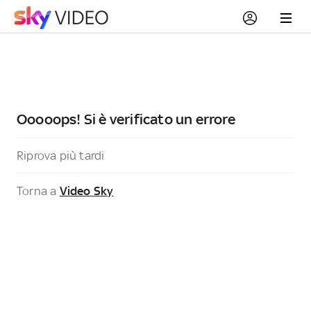
Ooooops! Si è verificato un errore
Riprova più tardi
Torna a
Video Sky