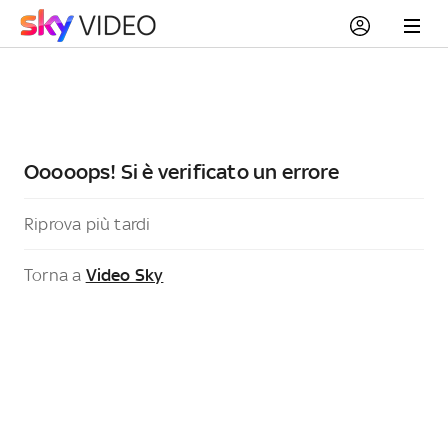
Ooooops! Si è verificato un errore
Riprova più tardi
Torna a
Video Sky