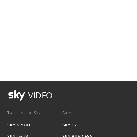
VIDEO
Tutti i siti di Sky:
Servizi:
SKY SPORT
SKY TV
SKY TG 24
SKY BUSINESS