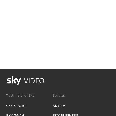
VIDEO
Tutti i siti di Sky:
Servizi:
SKY SPORT
SKY TV
SKY TG 24
SKY BUSINESS