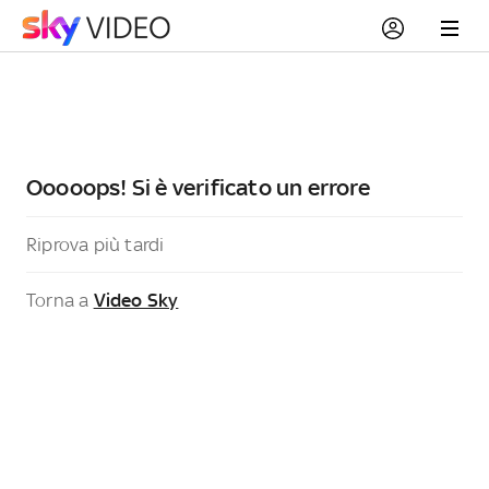
Ooooops! Si è verificato un errore
Riprova più tardi
Torna a
Video Sky