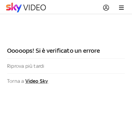
Ooooops! Si è verificato un errore
Riprova più tardi
Torna a
Video Sky