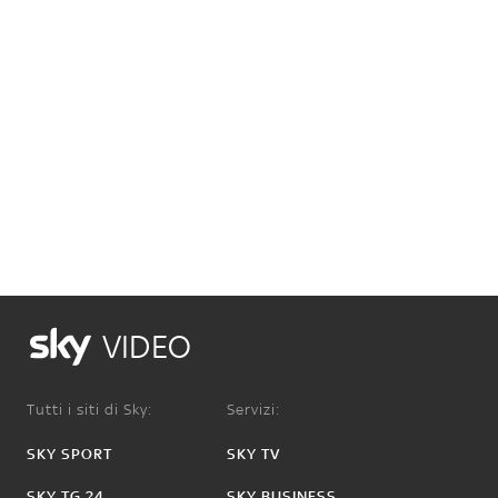
VIDEO
Tutti i siti di Sky:
Servizi:
SKY SPORT
SKY TV
SKY TG 24
SKY BUSINESS