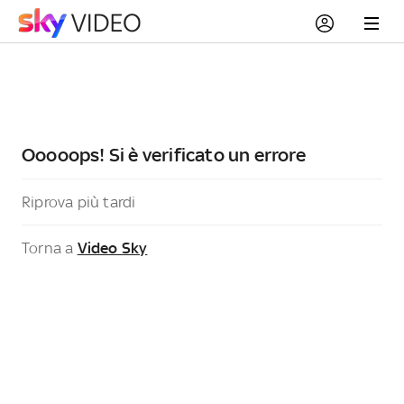
Ooooops! Si è verificato un errore
Riprova più tardi
Torna a
Video Sky