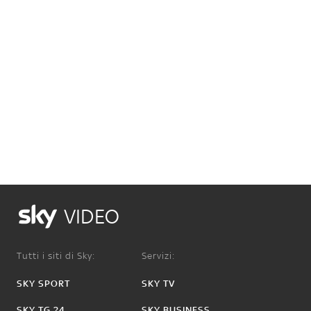
VIDEO
Tutti i siti di Sky:
Servizi:
SKY SPORT
SKY TV
SKY TG 24
SKY BUSINESS