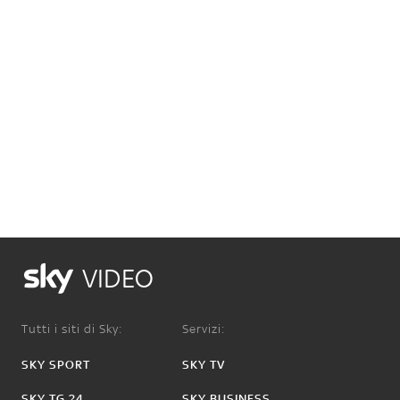
VIDEO
Tutti i siti di Sky:
Servizi:
SKY SPORT
SKY TV
SKY TG 24
SKY BUSINESS