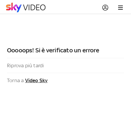
Ooooops! Si è verificato un errore
Riprova più tardi
Torna a
Video Sky