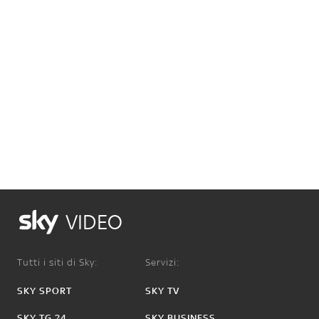
VIDEO
Tutti i siti di Sky:
Servizi:
SKY SPORT
SKY TV
SKY TG 24
SKY BUSINESS