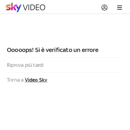
Ooooops! Si è verificato un errore
Riprova più tardi
Torna a
Video Sky