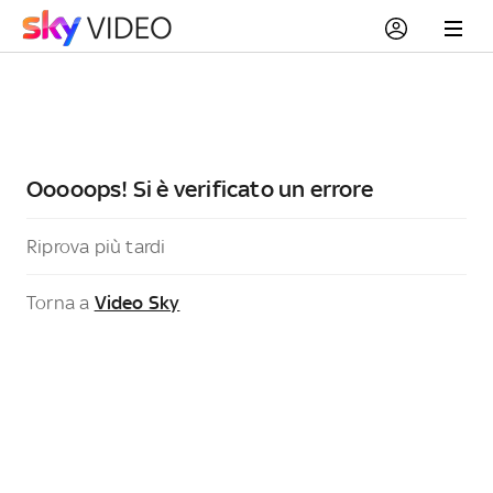
Ooooops! Si è verificato un errore
Riprova più tardi
Torna a
Video Sky