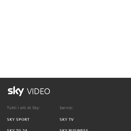
VIDEO
Tutti i siti di Sky:
Servizi:
SKY SPORT
SKY TV
SKY TG 24
SKY BUSINESS