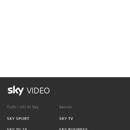
VIDEO
Tutti i siti di Sky:
Servizi:
SKY SPORT
SKY TV
SKY TG 24
SKY BUSINESS