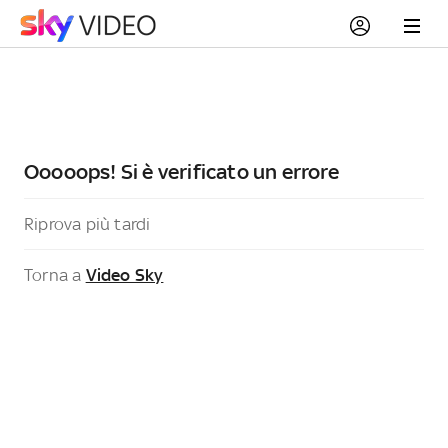
Ooooops! Si è verificato un errore
Riprova più tardi
Torna a
Video Sky