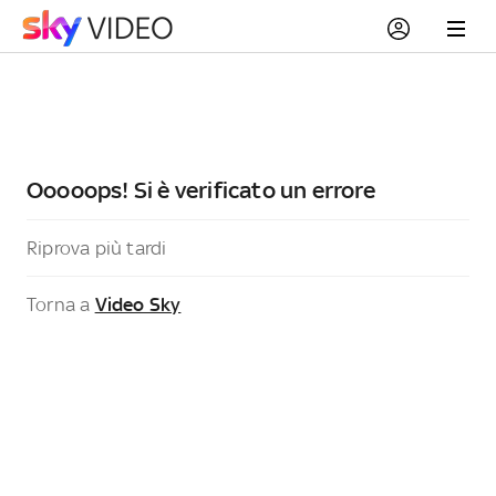
Ooooops! Si è verificato un errore
Riprova più tardi
Torna a
Video Sky