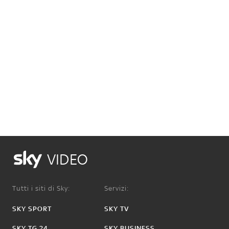
VIDEO
Tutti i siti di Sky:
Servizi:
SKY SPORT
SKY TV
SKY TG 24
SKY BUSINESS