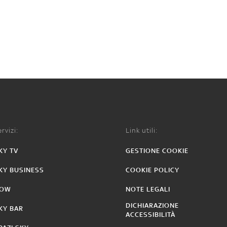
rvizi:
Link utili:
KY TV
GESTIONE COOKIE
KY BUSINESS
COOKIE POLICY
OW
NOTE LEGALI
DICHIARAZIONE
KY BAR
ACCESSIBILITÀ