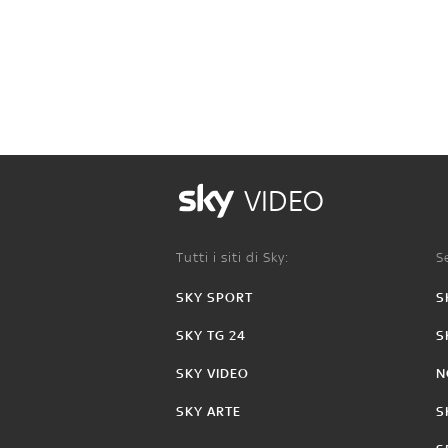
VIDEO
Tutti i siti di Sky:
Se
SKY SPORT
S
SKY TG 24
S
SKY VIDEO
N
SKY ARTE
S