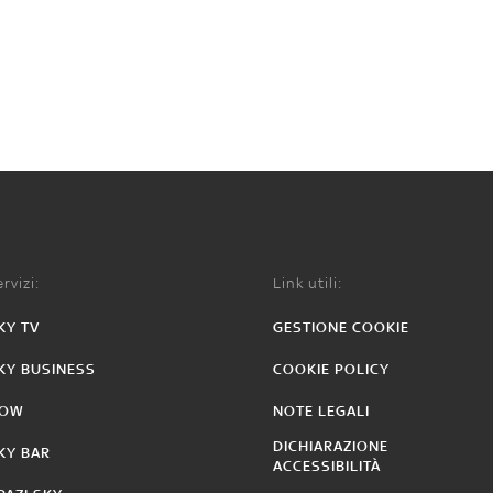
rvizi:
Link utili:
KY TV
GESTIONE COOKIE
KY BUSINESS
COOKIE POLICY
OW
NOTE LEGALI
DICHIARAZIONE
KY BAR
ACCESSIBILITÀ