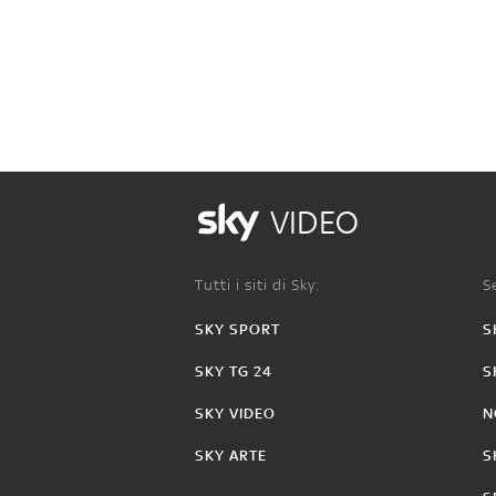
VIDEO
Tutti i siti di Sky:
Se
SKY SPORT
S
SKY TG 24
S
SKY VIDEO
N
SKY ARTE
S