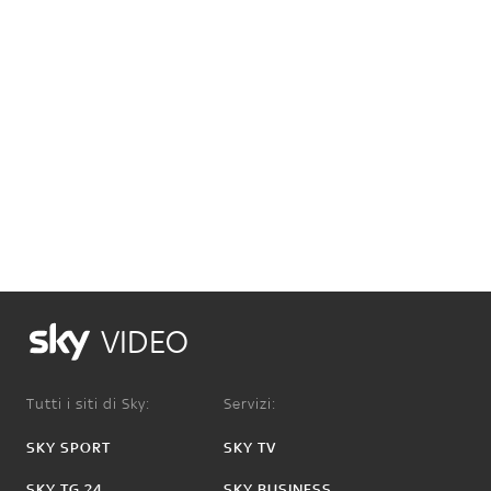
VIDEO
Tutti i siti di Sky:
Servizi:
SKY SPORT
SKY TV
SKY TG 24
SKY BUSINESS