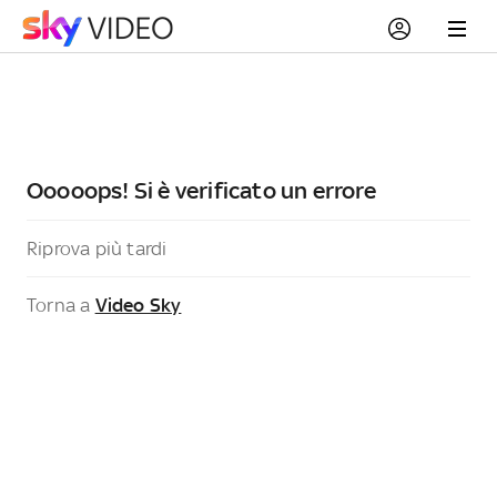
Ooooops! Si è verificato un errore
Riprova più tardi
Torna a
Video Sky