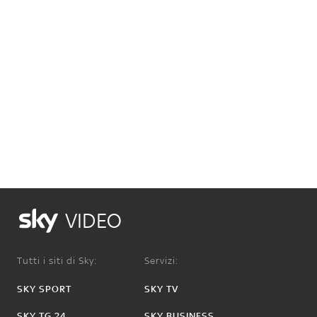
VIDEO
Tutti i siti di Sky:
Servizi:
SKY SPORT
SKY TV
SKY TG 24
SKY BUSINESS