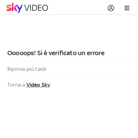
Ooooops! Si è verificato un errore
Riprova più tardi
Torna a
Video Sky