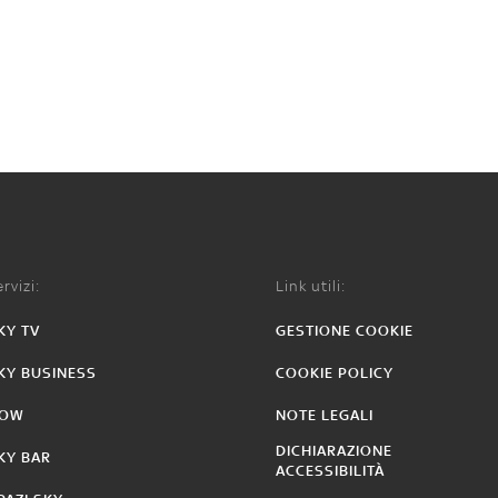
rvizi:
Link utili:
KY TV
GESTIONE COOKIE
KY BUSINESS
COOKIE POLICY
OW
NOTE LEGALI
DICHIARAZIONE
KY BAR
ACCESSIBILITÀ