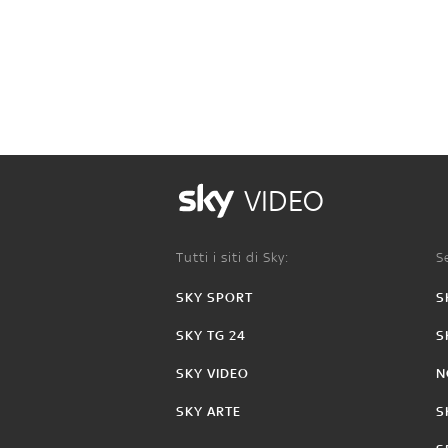
VIDEO
Tutti i siti di Sky:
Se
SKY SPORT
S
SKY TG 24
S
SKY VIDEO
N
SKY ARTE
S