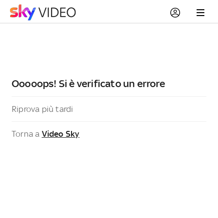
Ooooops! Si è verificato un errore
Riprova più tardi
Torna a
Video Sky