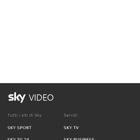
VIDEO
Tutti i siti di Sky:
Servizi:
SKY SPORT
SKY TV
SKY TG 24
SKY BUSINESS