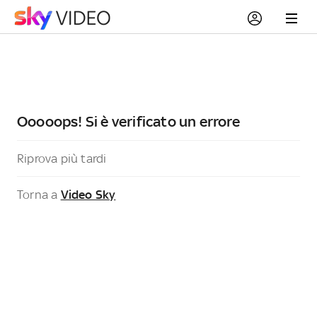
Ooooops! Si è verificato un errore
Riprova più tardi
Torna a
Video Sky