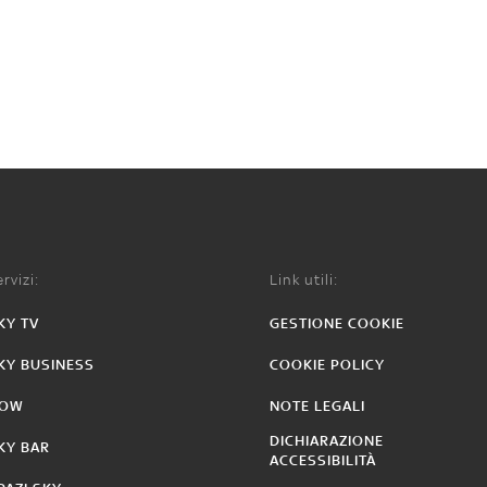
rvizi:
Link utili:
KY TV
GESTIONE COOKIE
KY BUSINESS
COOKIE POLICY
OW
NOTE LEGALI
DICHIARAZIONE
KY BAR
ACCESSIBILITÀ