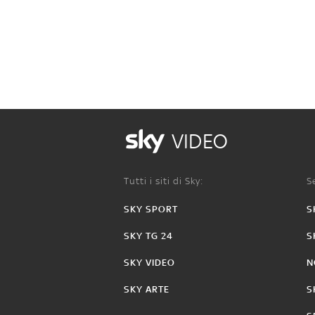
VIDEO
Tutti i siti di Sky:
Se
SKY SPORT
S
SKY TG 24
S
SKY VIDEO
N
SKY ARTE
S