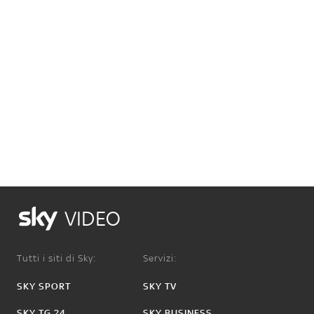
VIDEO
Tutti i siti di Sky:
Servizi:
SKY SPORT
SKY TV
SKY TG 24
SKY BUSINESS