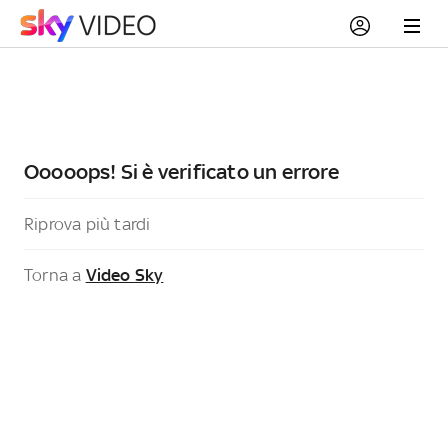
Ooooops! Si è verificato un errore
Riprova più tardi
Torna a
Video Sky