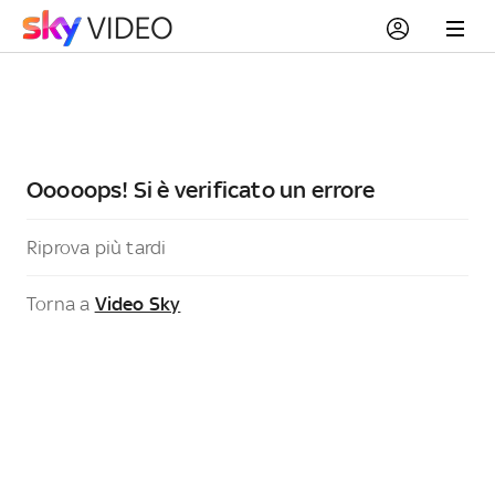
Ooooops! Si è verificato un errore
Riprova più tardi
Torna a
Video Sky