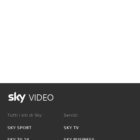
VIDEO
Tutti i siti di Sky:
Servizi:
SKY SPORT
SKY TV
SKY TG 24
SKY BUSINESS