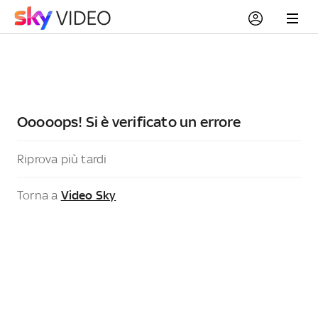
Ooooops! Si è verificato un errore
Riprova più tardi
Torna a
Video Sky