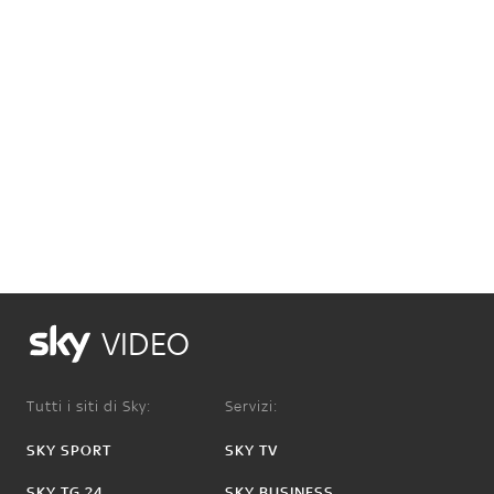
VIDEO
Tutti i siti di Sky:
Servizi:
SKY SPORT
SKY TV
SKY TG 24
SKY BUSINESS