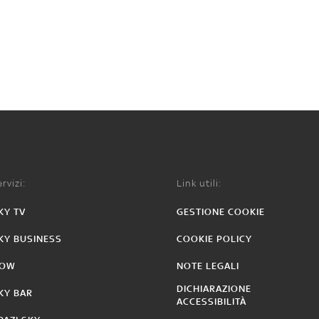
rvizi:
Link utili:
KY TV
GESTIONE COOKIE
KY BUSINESS
COOKIE POLICY
OW
NOTE LEGALI
DICHIARAZIONE
KY BAR
ACCESSIBILITÀ