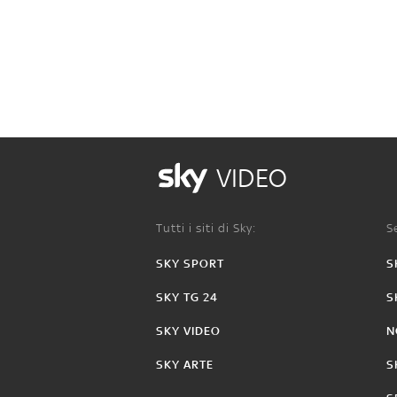
VIDEO
Tutti i siti di Sky:
Se
SKY SPORT
S
SKY TG 24
S
SKY VIDEO
N
SKY ARTE
S