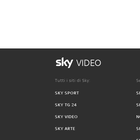
VIDEO
Tutti i siti di Sky:
Se
SKY SPORT
S
SKY TG 24
S
SKY VIDEO
N
SKY ARTE
S