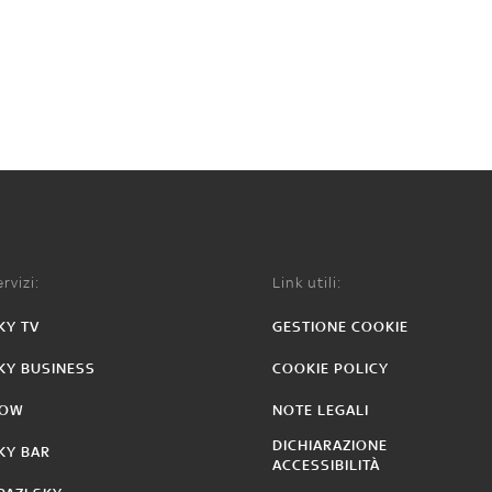
rvizi:
Link utili:
KY TV
GESTIONE COOKIE
KY BUSINESS
COOKIE POLICY
OW
NOTE LEGALI
DICHIARAZIONE
KY BAR
ACCESSIBILITÀ