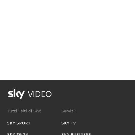
VIDEO
Tutti i siti di Sky:
Servizi:
SKY SPORT
SKY TV
SKY TG 24
SKY BUSINESS