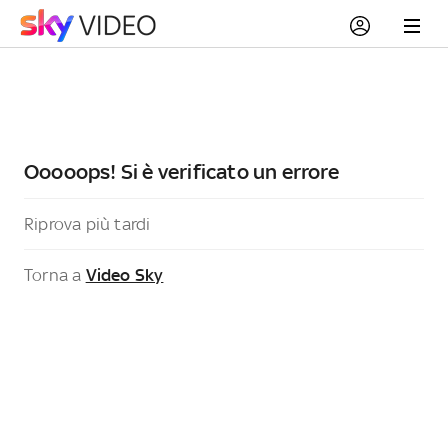
Ooooops! Si è verificato un errore
Riprova più tardi
Torna a
Video Sky