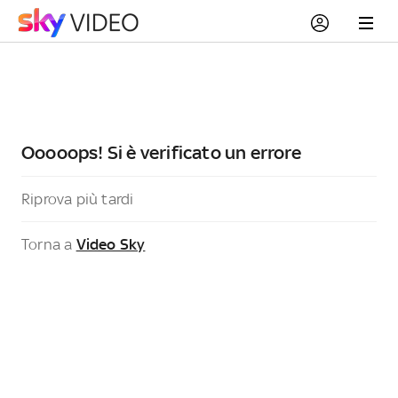
Ooooops! Si è verificato un errore
Riprova più tardi
Torna a
Video Sky