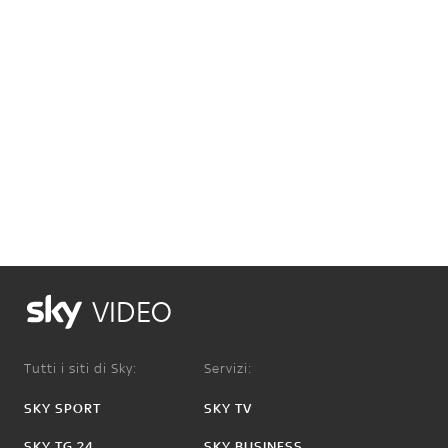
VIDEO
Tutti i siti di Sky:
Servizi:
SKY SPORT
SKY TV
SKY TG 24
SKY BUSINESS