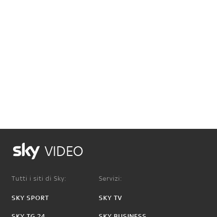
VIDEO
Tutti i siti di Sky:
Servizi:
SKY SPORT
SKY TV
SKY TG 24
SKY BUSINESS