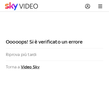
Ooooops! Si è verificato un errore
Riprova più tardi
Torna a
Video Sky