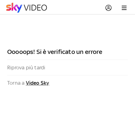
Ooooops! Si è verificato un errore
Riprova più tardi
Torna a
Video Sky