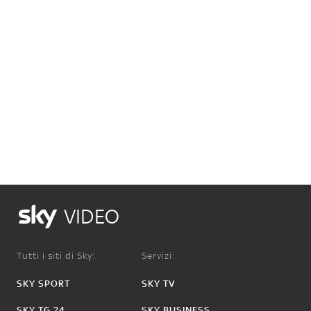
VIDEO
Tutti i siti di Sky:
Servizi:
SKY SPORT
SKY TV
SKY TG 24
SKY BUSINESS