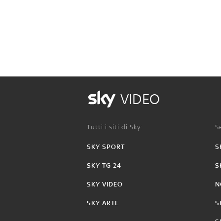
VIDEO
Tutti i siti di Sky:
Se
SKY SPORT
S
SKY TG 24
S
SKY VIDEO
N
SKY ARTE
S