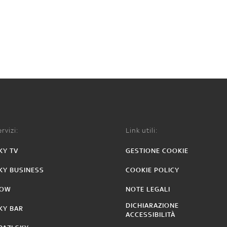
rvizi:
Link utili:
KY TV
GESTIONE COOKIE
KY BUSINESS
COOKIE POLICY
OW
NOTE LEGALI
DICHIARAZIONE
KY BAR
ACCESSIBILITÀ